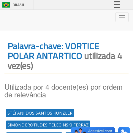
BRASIL
Simplifique!
Nave
Comunica BR
Participe
Acesso à informação
Palavra-chave: VORTICE
Legislação
POLAR ANTARTICO
utilizada 4
Canais
vez(es)
Utilizada por 4 docente(es) por ordem
de relevância
STÉFANI DOS SANTOS KUNZLER
SIMONE EROTILDES TELEGINSKI FERRAZ