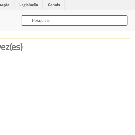
mação
Legislação
Canais
vez(es)