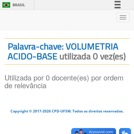
BRASIL
Simplifique!
Nave
Comunica BR
Participe
Acesso à informação
Palavra-chave: VOLUMETRIA
Legislação
ACIDO-BASE
utilizada 0 vez(es)
Canais
Utilizada por 0 docente(es) por ordem
de relevância
Copyright © 2017-2026 CPD-UFSM. Todos os direitos reservados.