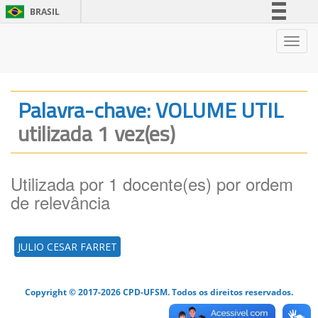
BRASIL
Simplifique!
Nave
Comunica BR
Participe
Acesso à informação
Palavra-chave: VOLUME UTIL
Legislação
utilizada 1 vez(es)
Canais
Utilizada por 1 docente(es) por ordem
de relevância
JULIO CESAR FARRET
Copyright © 2017-2026 CPD-UFSM. Todos os direitos reservados.