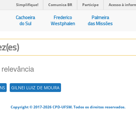
Simplifique!
Comunica BR
Participe
Acesso à infor
Cachoeira
Frederico
Palmeira
do Sul
Westphalen
das Missões
ez(es)
 relevância
INS
GILNEI LUIZ DE MOURA
Copyright © 2017-2026 CPD-UFSM. Todos os direitos reservados.