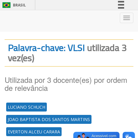
BRASIL
Simplifique!
Nave
Comunica BR
Participe
Acesso à informação
Palavra-chave: VLSI
utilizada 3
Legislação
vez(es)
Canais
Utilizada por 3 docente(es) por ordem
de relevância
LUCIANO SCHUCH
JOAO BAPTISTA DOS SANTOS MARTINS
EVERTON ALCEU CARARA