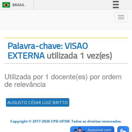
BRASIL
Simplifique!
Nave
Comunica BR
Participe
Acesso à informação
Palavra-chave: VISAO
Legislação
EXTERNA
utilizada 1 vez(es)
Canais
Utilizada por 1 docente(es) por ordem
de relevância
AUGUSTO CÉSAR LUIZ BRITTO
Copyright © 2017-2026 CPD-UFSM. Todos os direitos reservados.