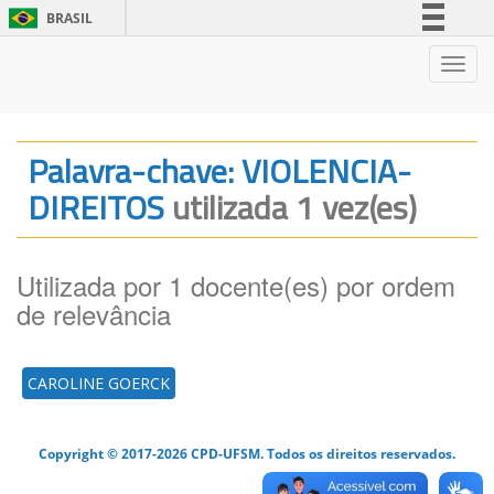
BRASIL
Simplifique!
Nave
Comunica BR
Participe
Acesso à informação
Palavra-chave: VIOLENCIA-
Legislação
DIREITOS
utilizada 1 vez(es)
Canais
Utilizada por 1 docente(es) por ordem
de relevância
CAROLINE GOERCK
Copyright © 2017-2026 CPD-UFSM. Todos os direitos reservados.