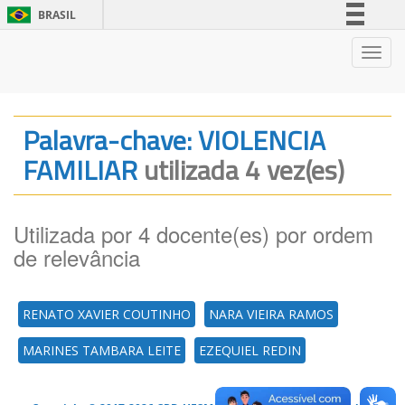
BRASIL
Simplifique!
Nave
Comunica BR
Participe
Acesso à informação
Palavra-chave: VIOLENCIA
Legislação
FAMILIAR
utilizada 4 vez(es)
Canais
Utilizada por 4 docente(es) por ordem
de relevância
RENATO XAVIER COUTINHO
NARA VIEIRA RAMOS
MARINES TAMBARA LEITE
EZEQUIEL REDIN