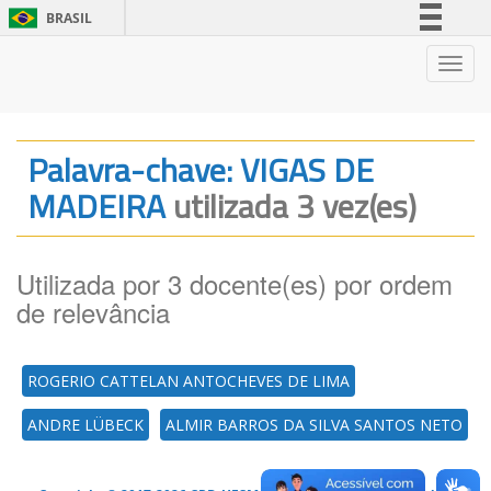
BRASIL
Simplifique!
Nave
Comunica BR
Participe
Acesso à informação
Palavra-chave: VIGAS DE
Legislação
MADEIRA
utilizada 3 vez(es)
Canais
Utilizada por 3 docente(es) por ordem
de relevância
ROGERIO CATTELAN ANTOCHEVES DE LIMA
ANDRE LÜBECK
ALMIR BARROS DA SILVA SANTOS NETO