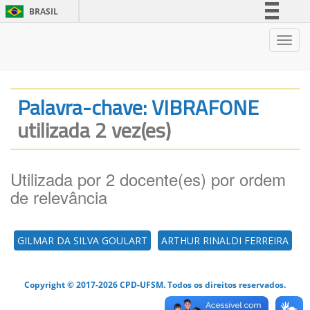
BRASIL
Simplifique!
Nave
Comunica BR
Participe
Acesso à informação
Palavra-chave: VIBRAFONE
Legislação
utilizada 2 vez(es)
Canais
Utilizada por 2 docente(es) por ordem
de relevância
GILMAR DA SILVA GOULART
ARTHUR RINALDI FERREIRA
Copyright © 2017-2026 CPD-UFSM. Todos os direitos reservados.