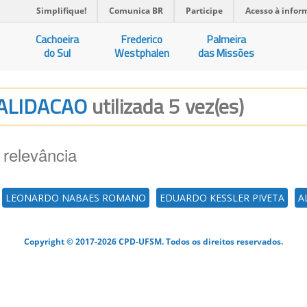
Simplifique!
Comunica BR
Participe
Acesso à infor
Cachoeira
Frederico
Palmeira
do Sul
Westphalen
das Missões
 VALIDACAO
utilizada 5 vez(es)
 relevância
LEONARDO NABAES ROMANO
EDUARDO KESSLER PIVETA
A
Copyright © 2017-2026 CPD-UFSM. Todos os direitos reservados.