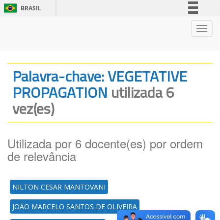
BRASIL
Simplifique!
Nave
Comunica BR
Participe
Acesso à informação
Palavra-chave: VEGETATIVE
Legislação
PROPAGATION
utilizada 6
Canais
vez(es)
Utilizada por 6 docente(es) por ordem
de relevância
NILTON CESAR MANTOVANI
JOÃO MARCELO SANTOS DE OLIVEIRA