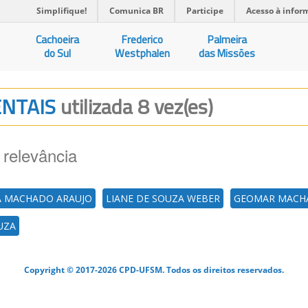
Simplifique!
Comunica BR
Participe
Acesso à infor
Cachoeira
Frederico
Palmeira
do Sul
Westphalen
das Missões
IENTAIS
utilizada 8 vez(es)
 relevância
A MACHADO ARAUJO
LIANE DE SOUZA WEBER
GEOMAR MACH
UZA
Copyright © 2017-2026 CPD-UFSM. Todos os direitos reservados.