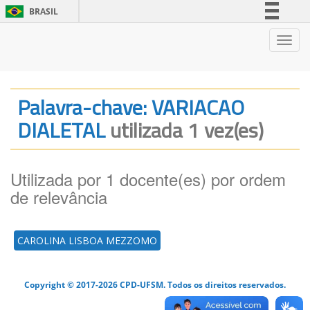
BRASIL
Simplifique!
Nave
Comunica BR
Participe
Acesso à informação
Palavra-chave: VARIACAO
Legislação
DIALETAL
utilizada 1 vez(es)
Canais
Utilizada por 1 docente(es) por ordem
de relevância
CAROLINA LISBOA MEZZOMO
Copyright © 2017-2026 CPD-UFSM. Todos os direitos reservados.