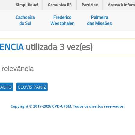
Simplifique!
Comunica BR
Participe
Acesso à infor
Cachoeira
Frederico
Palmeira
do Sul
Westphalen
das Missões
RENCIA
utilizada 3 vez(es)
 relevância
VALHO
CLOVIS PANIZ
Copyright © 2017-2026 CPD-UFSM. Todos os direitos reservados.