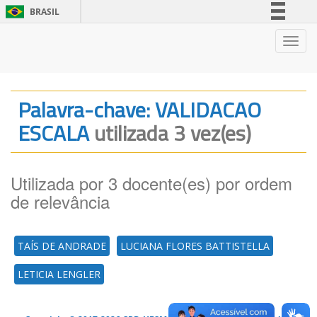
BRASIL
Simplifique!
Nave
Comunica BR
Participe
Acesso à informação
Palavra-chave: VALIDACAO
Legislação
ESCALA
utilizada 3 vez(es)
Canais
Utilizada por 3 docente(es) por ordem
de relevância
TAÍS DE ANDRADE
LUCIANA FLORES BATTISTELLA
LETICIA LENGLER