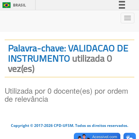
BRASIL
Simplifique!
Nave
Comunica BR
Participe
Acesso à informação
Palavra-chave: VALIDACAO DE
Legislação
INSTRUMENTO
utilizada 0
Canais
vez(es)
Utilizada por 0 docente(es) por ordem
de relevância
Copyright © 2017-2026 CPD-UFSM. Todos os direitos reservados.