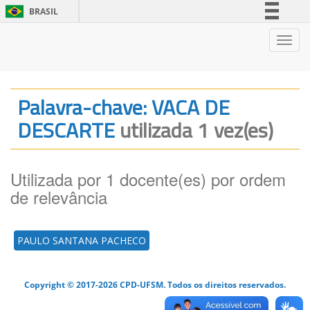
BRASIL
Simplifique!
Nave
Comunica BR
Participe
Acesso à informação
Palavra-chave: VACA DE
Legislação
DESCARTE
utilizada 1 vez(es)
Canais
Utilizada por 1 docente(es) por ordem
de relevância
PAULO SANTANA PACHECO
Copyright © 2017-2026 CPD-UFSM. Todos os direitos reservados.