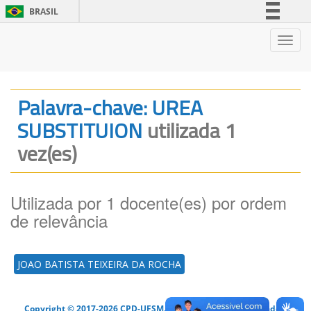
BRASIL
Simplifique!
Nave
Comunica BR
Participe
Acesso à informação
Palavra-chave: UREA
Legislação
SUBSTITUION
utilizada 1
Canais
vez(es)
Utilizada por 1 docente(es) por ordem
de relevância
JOAO BATISTA TEIXEIRA DA ROCHA
Copyright © 2017-2026 CPD-UFSM. Todos os direitos reservados.