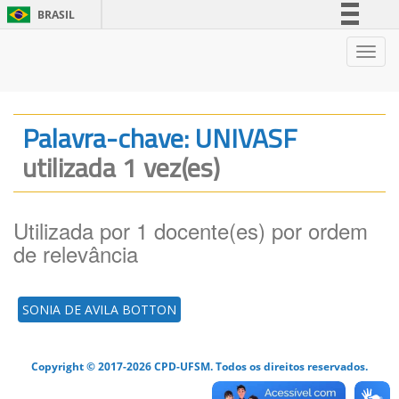
BRASIL
Simplifique!
Nave
Comunica BR
Participe
Acesso à informação
Palavra-chave: UNIVASF
Legislação
utilizada 1 vez(es)
Canais
Utilizada por 1 docente(es) por ordem
de relevância
SONIA DE AVILA BOTTON
Copyright © 2017-2026 CPD-UFSM. Todos os direitos reservados.