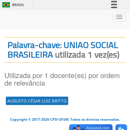
BRASIL
Simplifique!
Nave
Comunica BR
Participe
Acesso à informação
Palavra-chave: UNIAO SOCIAL
Legislação
BRASILEIRA
utilizada 1 vez(es)
Canais
Utilizada por 1 docente(es) por ordem
de relevância
AUGUSTO CÉSAR LUIZ BRITTO
Copyright © 2017-2026 CPD-UFSM. Todos os direitos reservados.