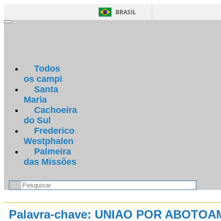
BRASIL
Navegação
Todos
os campi
Santa
Maria
Cachoeira
do Sul
Frederico
Westphalen
Palmeira
das Missões
Palavra-chave: UNIAO POR ABOTO