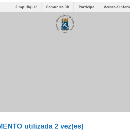
Simplifique!
Comunica BR
Participe
Acesso à infor
AMENTO
utilizada 2 vez(es)