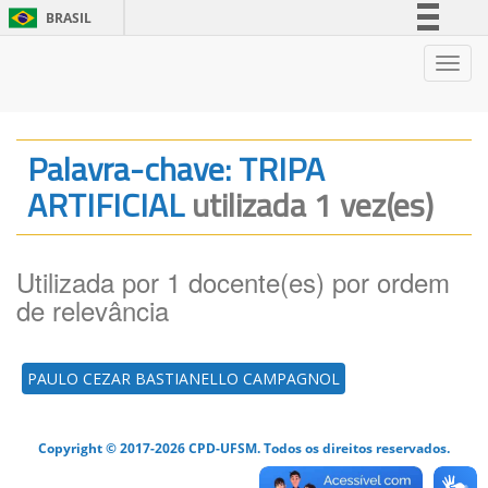
BRASIL
Simplifique!
Nave
Comunica BR
Participe
Acesso à informação
Palavra-chave: TRIPA
Legislação
ARTIFICIAL
utilizada 1 vez(es)
Canais
Utilizada por 1 docente(es) por ordem
de relevância
PAULO CEZAR BASTIANELLO CAMPAGNOL
Copyright © 2017-2026 CPD-UFSM. Todos os direitos reservados.