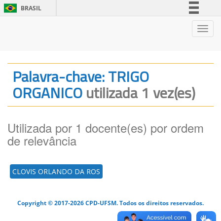
BRASIL
Simplifique!
Nave
Comunica BR
Participe
Acesso à informação
Palavra-chave: TRIGO
Legislação
ORGANICO
utilizada 1 vez(es)
Canais
Utilizada por 1 docente(es) por ordem
de relevância
CLOVIS ORLANDO DA ROS
Copyright © 2017-2026 CPD-UFSM. Todos os direitos reservados.