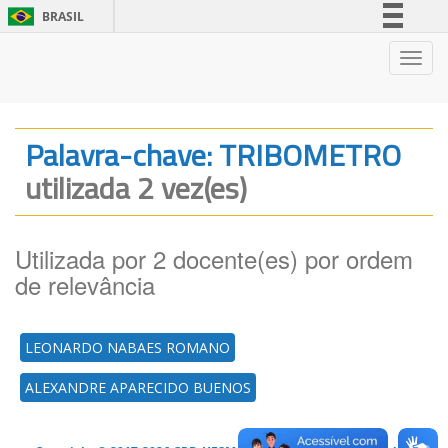
BRASIL
Simplifique!
Nave
Comunica BR
Participe
Acesso à informação
Palavra-chave: TRIBOMETRO
Legislação
utilizada 2 vez(es)
Canais
Utilizada por 2 docente(es) por ordem
de relevância
LEONARDO NABAES ROMANO
ALEXANDRE APARECIDO BUENOS