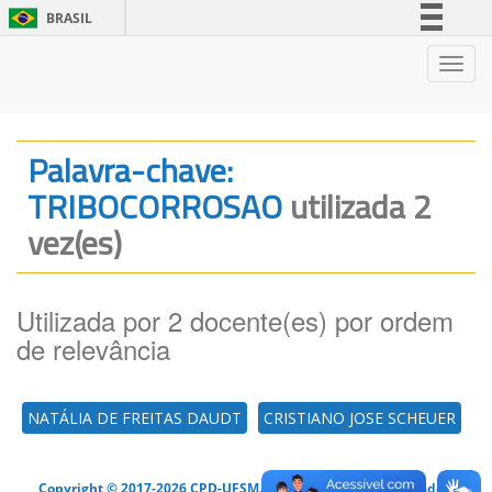
BRASIL
Simplifique!
Nave
Comunica BR
Participe
Acesso à informação
Palavra-chave:
Legislação
TRIBOCORROSAO
utilizada 2
Canais
vez(es)
Utilizada por 2 docente(es) por ordem
de relevância
NATÁLIA DE FREITAS DAUDT
CRISTIANO JOSE SCHEUER
Copyright © 2017-2026 CPD-UFSM. Todos os direitos reservados.