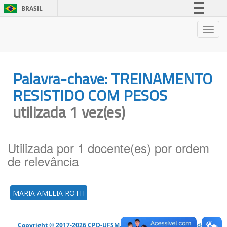
BRASIL
Simplifique!
Nave
Comunica BR
Participe
Acesso à informação
Palavra-chave: TREINAMENTO
Legislação
RESISTIDO COM PESOS
Canais
utilizada 1 vez(es)
Utilizada por 1 docente(es) por ordem
de relevância
MARIA AMELIA ROTH
Copyright © 2017-2026 CPD-UFSM. Todos os direitos reservados.