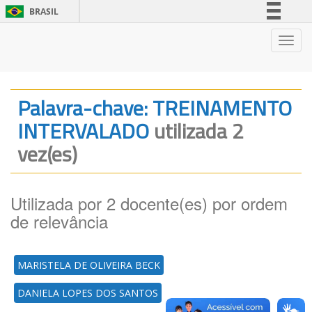
BRASIL
Simplifique!
Nave
Comunica BR
Participe
Acesso à informação
Palavra-chave: TREINAMENTO
Legislação
INTERVALADO
utilizada 2
Canais
vez(es)
Utilizada por 2 docente(es) por ordem
de relevância
MARISTELA DE OLIVEIRA BECK
DANIELA LOPES DOS SANTOS