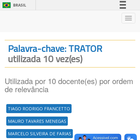
BRASIL
Simplifique!
Nave
Comunica BR
Participe
Acesso à informação
Palavra-chave: TRATOR
Legislação
utilizada 10 vez(es)
Canais
Utilizada por 10 docente(es) por ordem
de relevância
TIAGO RODRIGO FRANCETTO
MAURO TAVARES MENEGAS
MARCELO SILVEIRA DE FARIAS