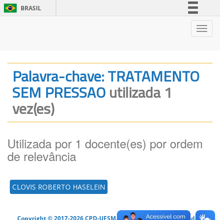
BRASIL
Simplifique!
Nave
Comunica BR
Participe
Acesso à informação
Palavra-chave: TRATAMENTO
Legislação
SEM PRESSAO
utilizada 1
Canais
vez(es)
Utilizada por 1 docente(es) por ordem
de relevância
CLOVIS ROBERTO HASELEIN
Copyright © 2017-2026 CPD-UFSM. Todos os direitos reservados.