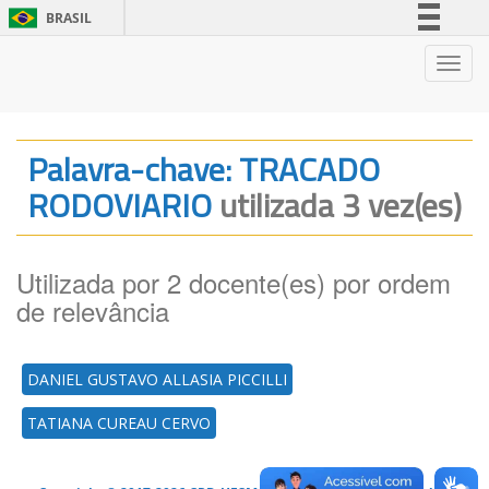
BRASIL
Simplifique!
Nave
Comunica BR
Participe
Acesso à informação
Palavra-chave: TRACADO
Legislação
RODOVIARIO
utilizada 3 vez(es)
Canais
Utilizada por 2 docente(es) por ordem
de relevância
DANIEL GUSTAVO ALLASIA PICCILLI
TATIANA CUREAU CERVO