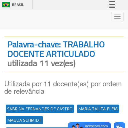
BRASIL
Simplifique!
Nave
Comunica BR
Participe
Acesso à informação
Palavra-chave: TRABALHO
Legislação
DOCENTE ARTICULADO
Canais
utilizada 11 vez(es)
Utilizada por 11 docente(es) por ordem
de relevância
SABRINA FERNANDES DE CASTRO
MARIA TALITA FLEIG
MAGDA SCHMIDT