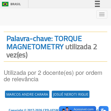
BRASIL
Simplifique!
Nave
Comunica BR
Participe
Acesso à informação
Palavra-chave: TORQUE
Legislação
MAGNETOMETRY
utilizada 2
Canais
vez(es)
Utilizada por 2 docente(es) por ordem
de relevância
MARCOS ANDRE CARARA
JOSUÉ NEROTI RIGUE
Copyright © 2017-2026 CPD-UFSM. Todos os direitos reservados.