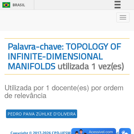
BRASIL
Simplifique!
Nave
Comunica BR
Participe
Acesso à informação
Palavra-chave: TOPOLOGY OF
Legislação
INFINITE-DIMENSIONAL
Canais
MANIFOLDS
utilizada 1 vez(es)
Utilizada por 1 docente(es) por ordem
de relevância
PEDRO PAIVA ZÜHLKE D'OLIVEIRA
Copyright © 2017-2026 CPD-UFSM. Todos os direitos reservados.