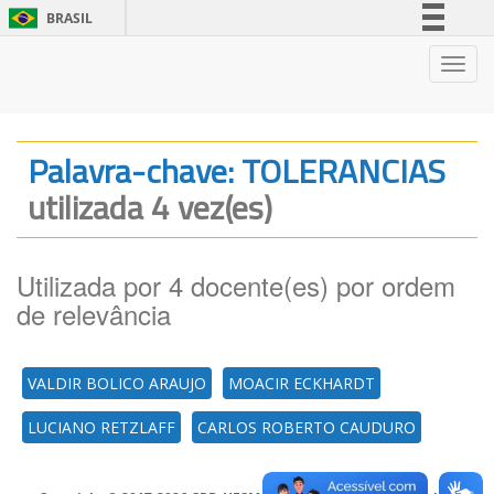
BRASIL
Simplifique!
Nave
Comunica BR
Participe
Acesso à informação
Palavra-chave: TOLERANCIAS
Legislação
utilizada 4 vez(es)
Canais
Utilizada por 4 docente(es) por ordem
de relevância
VALDIR BOLICO ARAUJO
MOACIR ECKHARDT
LUCIANO RETZLAFF
CARLOS ROBERTO CAUDURO