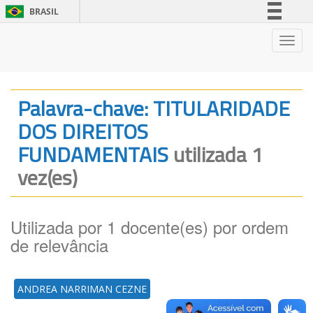
BRASIL
Simplifique!
Nave
Comunica BR
Participe
Acesso à informação
Palavra-chave: TITULARIDADE
Legislação
DOS DIREITOS
Canais
FUNDAMENTAIS
utilizada 1
vez(es)
Utilizada por 1 docente(es) por ordem
de relevância
ANDREA NARRIMAN CEZNE