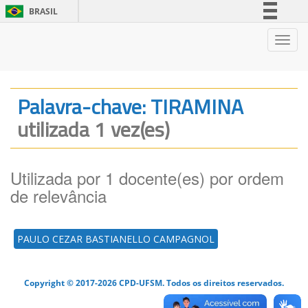
BRASIL
Simplifique!
Nave
Comunica BR
Participe
Acesso à informação
Palavra-chave: TIRAMINA
Legislação
utilizada 1 vez(es)
Canais
Utilizada por 1 docente(es) por ordem
de relevância
PAULO CEZAR BASTIANELLO CAMPAGNOL
Copyright © 2017-2026 CPD-UFSM. Todos os direitos reservados.