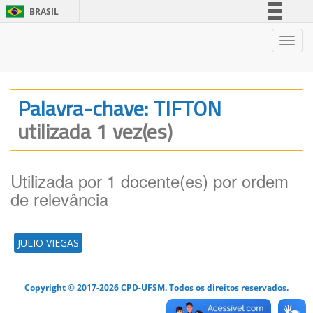
BRASIL
Simplifique!
Nave
Comunica BR
Participe
Acesso à informação
Palavra-chave: TIFTON
Legislação
utilizada 1 vez(es)
Canais
Utilizada por 1 docente(es) por ordem
de relevância
JULIO VIEGAS
Copyright © 2017-2026 CPD-UFSM. Todos os direitos reservados.