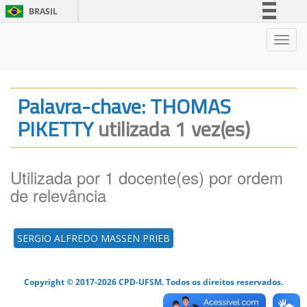
BRASIL
Simplifique!
Nave
Comunica BR
Participe
Acesso à informação
Palavra-chave: THOMAS
Legislação
PIKETTY
utilizada 1 vez(es)
Canais
Utilizada por 1 docente(es) por ordem
de relevância
SERGIO ALFREDO MASSEN PRIEB
Copyright © 2017-2026 CPD-UFSM. Todos os direitos reservados.