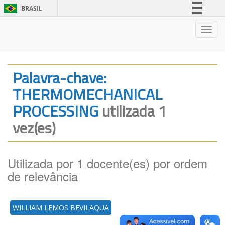
BRASIL
Simplifique!
Nave
Comunica BR
Participe
Acesso à informação
Palavra-chave:
Legislação
THERMOMECHANICAL
Canais
PROCESSING
utilizada 1
vez(es)
Utilizada por 1 docente(es) por ordem
de relevância
WILLIAM LEMOS BEVILAQUA