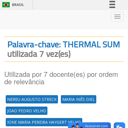
BRASIL
Simplifique!
Nave
Comunica BR
Participe
Acesso à informação
Palavra-chave: THERMAL SUM
Legislação
utilizada 7 vez(es)
Canais
Utilizada por 7 docente(es) por ordem
de relevância
NEREU AUGUSTO STRECK
MARIA INÊS DIEL
JOAO PEDRO VELHO
IONE MARIA PEREIRA HAYGERT VELHO