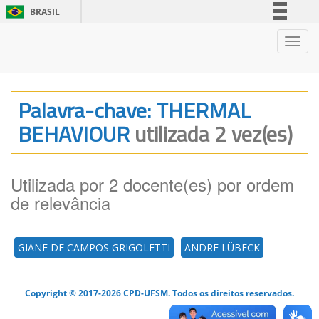
BRASIL
Simplifique!
Nave
Comunica BR
Participe
Acesso à informação
Palavra-chave: THERMAL
Legislação
BEHAVIOUR
utilizada 2 vez(es)
Canais
Utilizada por 2 docente(es) por ordem
de relevância
GIANE DE CAMPOS GRIGOLETTI
ANDRE LÜBECK
Copyright © 2017-2026 CPD-UFSM. Todos os direitos reservados.