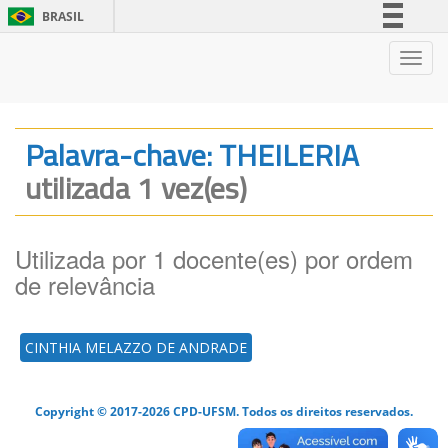
BRASIL
Simplifique!
Nave
Comunica BR
Participe
Acesso à informação
Palavra-chave: THEILERIA
Legislação
utilizada 1 vez(es)
Canais
Utilizada por 1 docente(es) por ordem
de relevância
CINTHIA MELAZZO DE ANDRADE
Copyright © 2017-2026 CPD-UFSM. Todos os direitos reservados.