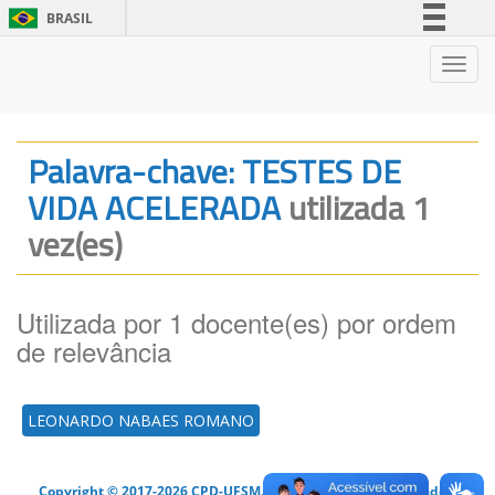
BRASIL
Simplifique!
Nave
Comunica BR
Participe
Acesso à informação
Palavra-chave: TESTES DE
Legislação
VIDA ACELERADA
utilizada 1
Canais
vez(es)
Utilizada por 1 docente(es) por ordem
de relevância
LEONARDO NABAES ROMANO
Copyright © 2017-2026 CPD-UFSM. Todos os direitos reservados.