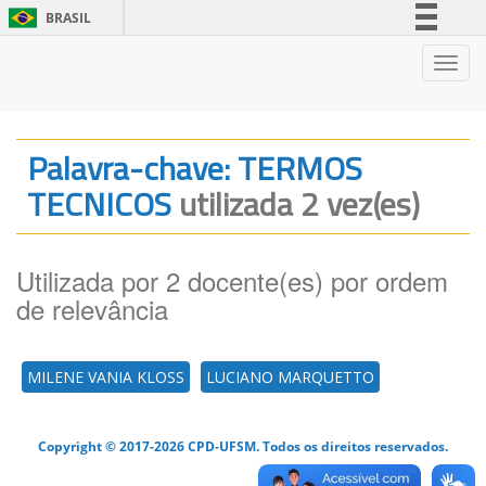
BRASIL
Simplifique!
Nave
Comunica BR
Participe
Acesso à informação
Palavra-chave: TERMOS
Legislação
TECNICOS
utilizada 2 vez(es)
Canais
Utilizada por 2 docente(es) por ordem
de relevância
MILENE VANIA KLOSS
LUCIANO MARQUETTO
Copyright © 2017-2026 CPD-UFSM. Todos os direitos reservados.