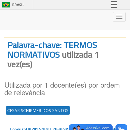
BRASIL
Simplifique!
Nave
Comunica BR
Participe
Acesso à informação
Palavra-chave: TERMOS
Legislação
NORMATIVOS
utilizada 1
Canais
vez(es)
Utilizada por 1 docente(es) por ordem
de relevância
CESAR SCHIRMER DOS SANTOS
Copyright © 2017-2026 CPD-UFSM. Todos os direitos reservados.