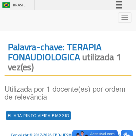
BRASIL
Simplifique!
Nave
Comunica BR
Participe
Acesso à informação
Palavra-chave: TERAPIA
Legislação
FONAUDIOLOGICA
utilizada 1
Canais
vez(es)
Utilizada por 1 docente(es) por ordem
de relevância
ELIARA PINTO VIEIRA BIAGGIO
Copyright © 2017-2026 CPD-UFSM. Todos os direitos reservados.