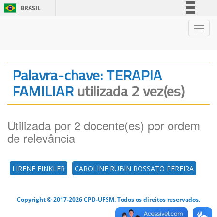
BRASIL
Simplifique!
Nave
Comunica BR
Participe
Acesso à informação
Palavra-chave: TERAPIA
Legislação
FAMILIAR
utilizada 2 vez(es)
Canais
Utilizada por 2 docente(es) por ordem
de relevância
LIRENE FINKLER
CAROLINE RUBIN ROSSATO PEREIRA
Copyright © 2017-2026 CPD-UFSM. Todos os direitos reservados.