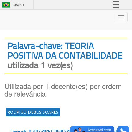
BRASIL
Simplifique!
Nave
Comunica BR
Participe
Acesso à informação
Palavra-chave: TEORIA
Legislação
POSITIVA DA CONTABILIDADE
Canais
utilizada 1 vez(es)
Utilizada por 1 docente(es) por ordem
de relevância
RODRIGO DEBUS SOARES
Copyright © 2017-2026 CPD-UFSM. Todos os direitos reservados.